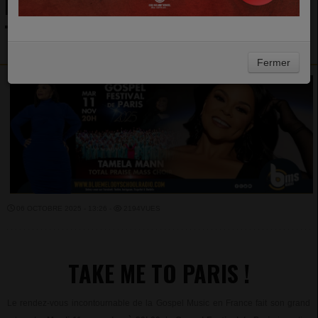
REVIENT AU GRAND REX AVEC
TAMELA MANN
Fermer
06 OCTOBRE 2025 - 13:26 -
2194VUES
TAKE ME TO PARIS !
Le rendez-vous incontournable de la Gospel Music en France fait son grand