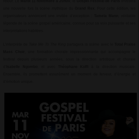
retour. Le
Mardi 11 novembre à 20h00
, le
Gospel Festival de Paris
investira
une nouvelle fois la scène mythique du
Grand Rex
. Pour cette édition, les
organisateurs annoncent une invitée d’exception :
Tamela Mann
, véritable
légende de la scène gospel américaine, connue pour sa voix puissante et ses
interprétations habitées.
L’interprète de
Take Me To The King
partagera la scène avec le
Total Praise
Mass Choir
, une formation chorale impressionnante qui accompagne le
festival depuis plusieurs années, sous la direction artistique et chorale
d’
Isabelle Ngombo
, et avec
Théophane Koffi
à la direction musicale.
Ensemble, ils promettent assurément un moment de ferveur, d’énergie et
d’émotion unique.