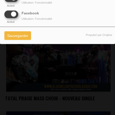
Utilisation: Fonctionnalité
Activé
VOIR AUSSI
Facebook
Utilisation: Fonctionnalité
Activé
Propulsé par Orejime
Sauvegarder
TOTAL PRAISE MASS CHOIR - NOUVEAU SINGLE