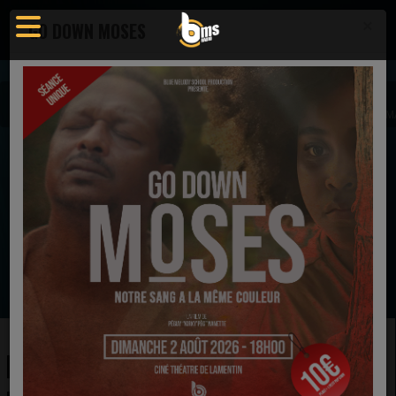
×
GO DOWN MOSES
Actualités
Actualité - Blue Melody School Radio
LE GOSPEL FESTIVAL DE PARIS REVIENT AU GRAND REX AVEC TAMELA 
EN CE MOMENT
The Walls Group
Satisfied
Ecoutez maintenant
LE GOSPEL FESTIVAL DE PARIS