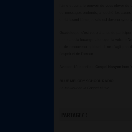
l’âme et qui a le pouvoir de vous élever du
de messages profonds, a touché les cœurs 
enrichissent l’âme, Lukalu est devenu synony
Guadeloupe, c’est votre chance de participe
unie dans la louange, alors que la voix de De
et de renouveau spirituel. Il ne s’agit pas
l’espoir et de l’amour.
Avec en 1ère partie le
Gospel Nasyon
from "
BLUE MELODY SCHOOL RADIO
Le Meilleur de la Gospel Music ...
PARTAGEZ !