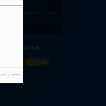
DEBORAH LUKALU - CONCERT
LE GOSIER, Palais des Sports du Gosier
22 novembre 2026 - 19:00
ETROUVEZ-NOUS SUR
pulsé par Orejime