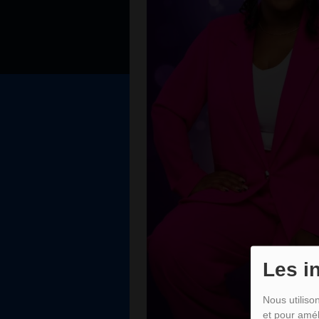
Les i
Nous utiliso
et pour amél