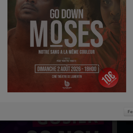
D
- CONCERT
0
Fe