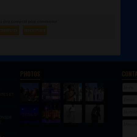
z être connecté pour commenter
CONNECTER
INSCRIPTION
PHOTOS
CONT
.
ITES ET
IONSDE
E