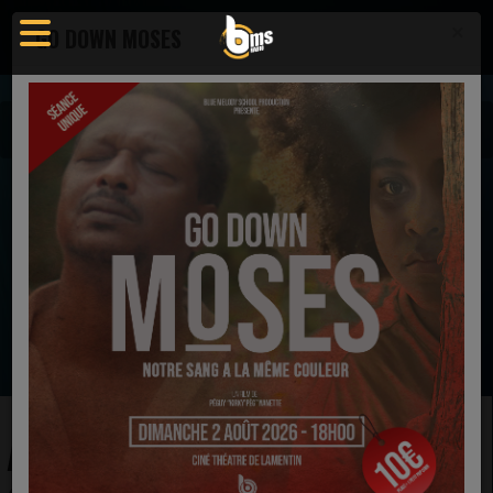
×
GO DOWN MOSES
Actualités
Actualité - Blue Melody School Radio
AUTOUR DU CARIBBEAN GOSPEL FESTIVAL
EN CE MOMENT
Samantha JEAN
Merci Seigneur
Ecoutez maintenant
AUTOUR DU CARIBBEAN