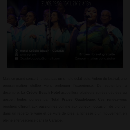
Mais ce grand concert ne sera pas un simple éclat isolé. Autour du festival, une
programmation étoffée vient prolonger l’expérience. De septembre à
décembre,
La Créole Beach Hotel
accueillera plusieurs soirées dédiées au
gospel, toutes portées par
Total Praise Guadeloupe
. Ces rendez-vous
réguliers offriront aux passionnés comme aux curieux l’occasion de plonger
dans un répertoire varié et de vivre de près la richesse d’un mouvement en
pleine effervescence dans la Caraïbe.