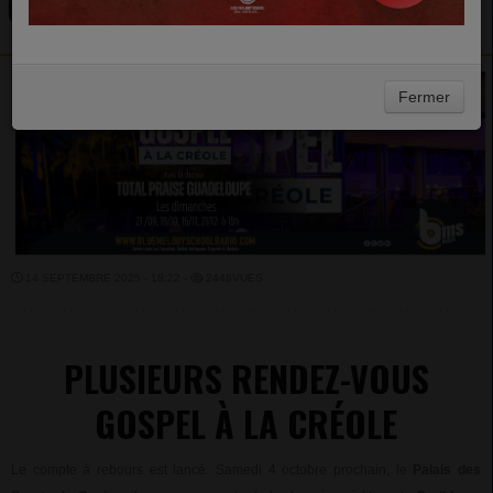
GOSPEL FESTIVAL
Fermer
14 SEPTEMBRE 2025 - 18:22 -
2448VUES
PLUSIEURS RENDEZ-VOUS
GOSPEL À LA CRÉOLE
Le compte à rebours est lancé. Samedi 4 octobre prochain, le
Palais des