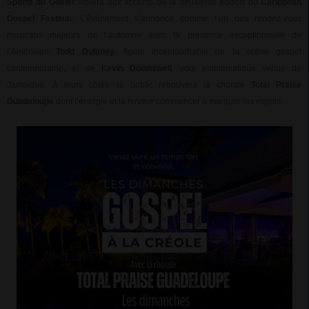
Sports du Gosier
vibrera aux accents de la deuxième édition du
Caribbean
Gospel Festiva
l. L’événement s’annonce comme l’un des rendez-vous
musicaux majeurs de l’automne avec la présence exceptionnelle de
l’Américain
Todd Dulaney
, figure incontournable de la scène gospel
contemporaine, et de K
evin Downswell
, voix emblématique venue de
Jamaïque. À leurs côtés, le public retrouvera la chorale
Total Praise
Guadeloupe
dont l’énergie et la ferveur commencer à marquer les esprits.