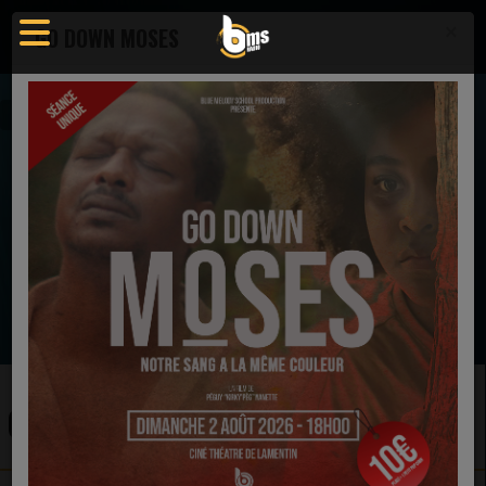
×
GO DOWN MOSES
Emissions
Clarisse
EN CE MOMENT
Rubby Battery
Par amour
Ecoutez maintenant
CLARISSE