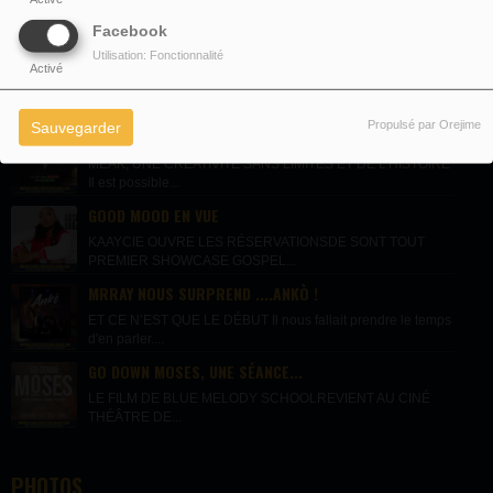
Facebook
Utilisation: Fonctionnalité
Activé
DERNIÈRES NEWS
Propulsé par Orejime
Sauvegarder
LA PLUME ROUGE DE JACQUES,...
MEAK, UNE CRÉATIVITÉ SANS LIMITES ET DE L'HISTOIRE
Il est possible...
GOOD MOOD EN VUE
KAAYCIE OUVRE LES RÉSERVATIONSDE SONT TOUT
PREMIER SHOWCASE GOSPEL...
MRRAY NOUS SURPREND ....ANKÒ !
ET CE N’EST QUE LE DÉBUT Il nous fallait prendre le temps
d'en parler....
GO DOWN MOSES, UNE SÉANCE...
LE FILM DE BLUE MELODY SCHOOLREVIENT AU CINÉ
THÉÂTRE DE...
PHOTOS