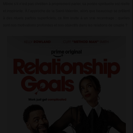
Même s’il n’est pas chrétien à proprement parler, sa portée spirituelle est réelle
et inspirante. À l’approche de la Saint-Valentin, alors que beaucoup se prêtent
à des rituels parfois superficiels, ce film invite à un vrai recentrage : quelles
sont nos motivations profondes et nos objectifs dans les relations de couple ?