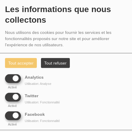
Les informations que nous
Clarisse CASTANET-DAN
Cinéma Edifiant
collectons
BLUE MELODY SCHOOL RADIO
Nous utilisons des cookies pour fournir les services et les
Le Meilleur de la Gospel Music …
fonctionnalités proposés sur notre site et pour améliorer
l'expérience de nos utilisateurs.
PARTAGEZ !
Tout accepter
Tout refuser
Analytics
VOIR AUSSI
Utilisation: Analyse
Activé
Twitter
Utilisation: Fonctionnalité
Activé
Facebook
Utilisation: Fonctionnalité
Activé