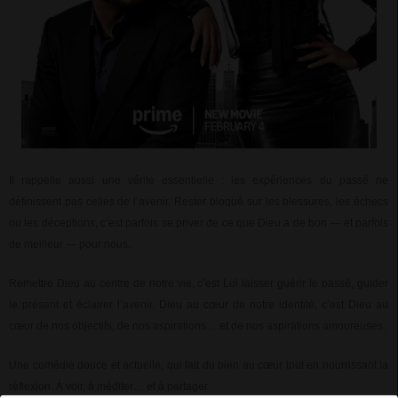
Il rappelle aussi une vérité essentielle : les expériences du passé ne
définissent pas celles de l’avenir. Rester bloqué sur les blessures, les échecs
ou les déceptions, c’est parfois se priver de ce que Dieu a de bon — et parfois
de meilleur — pour nous.
Remettre Dieu au centre de notre vie, c’est Lui laisser guérir le passé, guider
le présent et éclairer l’avenir. Dieu au cœur de notre identité, c’est Dieu au
cœur de nos objectifs, de nos aspirations… et de nos aspirations amoureuses.
Une comédie douce et actuelle, qui fait du bien au cœur tout en nourrissant la
réflexion. À voir, à méditer… et à partager