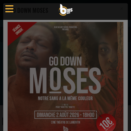
×
GO DOWN MOSES
Actualités
Actualité - Blue Melody School Radio
RELATIONSHIP GOALS
EN CE MOMENT
Japhet Adjetey
We Exalt Thee
Ecoutez maintenant
RELATIONSHIP GOALS