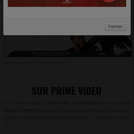
Fermer
13 FÉVRIER 2026 - 16:23 -
1585VUES
SUR PRIME VIDEO
Sorti le 4 février 2026 sur
Prime Video
,
« Relationship Goals »
, avec
Kelly
Rowland
et
Method Man,
est avant tout une comédie légère, chaleureuse et
agréable à regarder. On sourit, on se laisse porter… mais le film ne s’arrête
pas là.