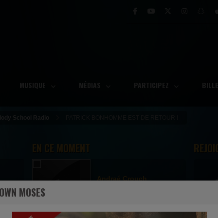
MUSIQUE
MÉDIAS
PARTICIPEZ
BILL
elody School Radio
PATRICK BONHOMME EST DE RETOUR !
EN CE MOMENT
REJOI
Andraé Crouch
e
DOWN MOSES
Faith (feat. Burrell Kim and Take 6)
Ecoutez maintenant
S