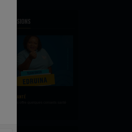
ES ÉMISSIONS
'ASTUCE SANTÉ
C'EST NOUVEAU, C'EST POUR V
druina nous offre quelques conseils santé
Laurine nous présente les nouveau
ans...
nous plonge...