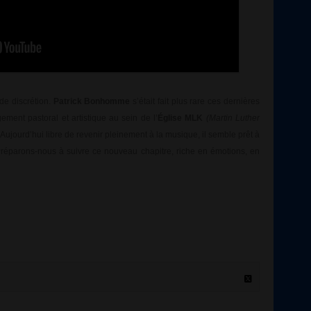
de discrétion.
Patrick Bonhomme
s’était fait plus rare ces dernières
ent pastoral et artistique au sein de l’
Église MLK
(Martin Luther
 Aujourd’hui libre de revenir pleinement à la musique, il semble prêt à
. Préparons-nous à suivre ce nouveau chapitre, riche en émotions, en