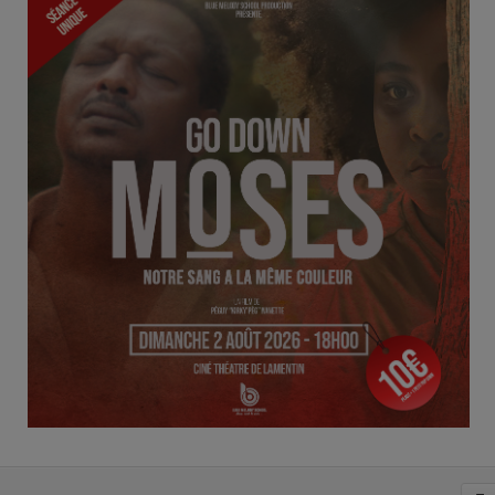
L
E EST DE RETOUR !
0
L
E
d