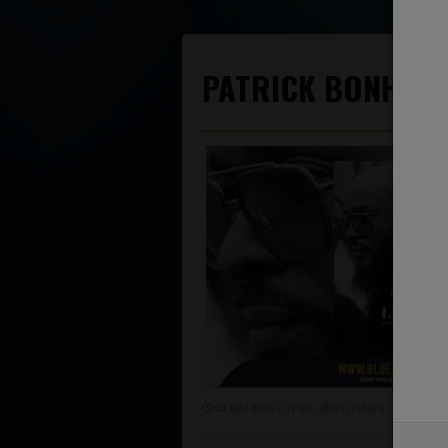
PATRICK BONHOMM
02 MAI 2025 - 07:00 -
3117VUES