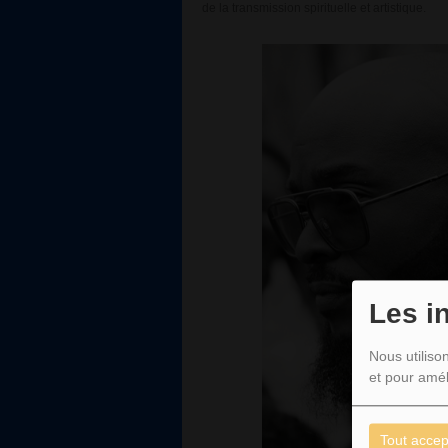
de la transmission spirituelle et artistique.
Les i
Nous utiliso
et pour amél
Tout accep