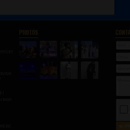
PHOTOS
CONT
.
ITES ET
IONSDE
E
 !
fallait
ENV
E DE...