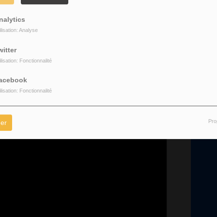
nalytics
ilisation: Analyse
witter
ilisation: Fonctionnalité
soulever quelques interrogations chez certains fans historiques. En
R
s accompagné
Patrick Bonhomme
n’ont plus été retrouvé dans Minha.
acebook
ent changé, laissant place à un autre son que certains apprendront
ilisation: Fonctionnalité
cap marque une nouvelle saison artistique, assumée, sincère.
Pro
er