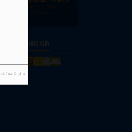
LE GOSIER, Palais des Sports du Gosier
22 novembre 2026 - 19:00
ETROUVEZ-NOUS SUR
pulsé par Orejime