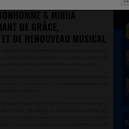
Fe
D
BONHOMME & MINHA
HANT DE GRÂCE,
 ET DE RENOUVEAU MUSICAL
»
,
Patrick Bonhomme & Minha
poursuivent leur trajectoire avec un
e Pâques. Fidèle à leur essence, ils nous livrent un titre à la fois
 sacrifice du Christ et la grâce extraordinaire révélée à la croix.
 fortes au service d’un message essentiel : la puissance de l’amour de
s l’humanité. À Patrick Bonhomme s’ajoute
Sabrina Alexandre
, dont le
é de nombreux auditeurs.
on de
Laëlle
, la fille de Patrick. Ceux qui se souviennent d’elle dans
«
r avec émotion. Elle signe ici un
texte personnel
, porté par une
nte
, dans un échange poignant avec son père. La chanson devient
P
logue d’amour entre générations, qui illustre parfaitement la beauté