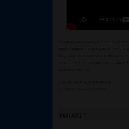
Ce retour marque aussi la fin d’une période 
années, notamment en raison de son engagem
King)
, où il a servi avec cœur et dévouement.
reprendre le fil de son ministère artistique
profondeur, et en foi.
BLUE MELODY SCHOOL RADIO
Le Meilleur de la Gospel Music …
PARTAGEZ !