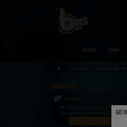
ACCUEIL
RADIO
Actualités
Actualité - Blue M
DÉDICACES
Isalarousse
Merci BMS Radio de nous faire découvrir d
GO 
nouveaux titres et de nouveaux artistes
Envoyer une dédicace