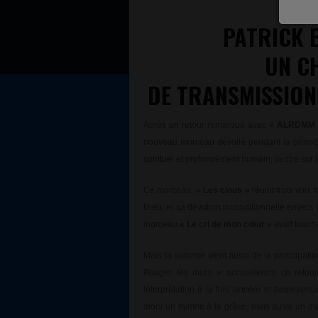
PATRICK 
UN C
DE TRANSMISSION
Après un retour remarqué avec
« ALRDMM 
nouveau morceau dévoilé pendant la période d
spirituel et profondément humain, centré sur le
Ce morceau,
« Les clous »
réunit trois voix
Dieu, et sa dévotion inconditionnelle enver
morceau
« Le cri de mon cœur »
avait touch
Mais la surprise vient aussi de la participati
Bouger les murs »
accueilleront ce retou
interprétation à la fois
sincère et bouleversa
alors un hymne à la grâce, mais aussi un dia