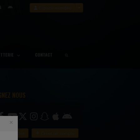
Espace membre
ETTERIE
CONTACT
GNEZ NOUS
×
e connecter
Créer un compte