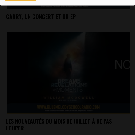
GĀRRY, UN CONCERT ET UN EP
LES NOUVEAUTÉS DU MOIS DE JUILLET À NE PAS
LOUPER