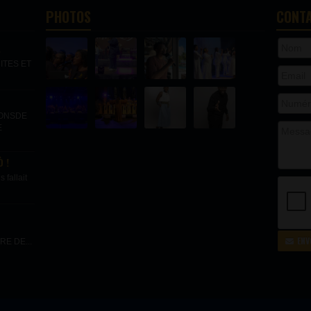
PHOTOS
CONT
.
ITES ET
IONSDE
E
 !
fallait
ENV
E DE...