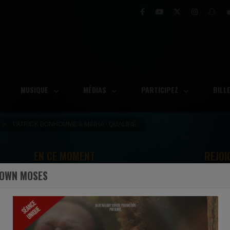
MUSIQUE
MÉDIAS
PARTICIPEZ
BILL
PATRICK BONHOMME & MINHA - QUALIFIÉ
EN CE MOMENT
REJOI
DOWN MOSES
Jonathan Nelson
ncore
When I Think (I Thank) [Live] [Radio Edit]
Ecoutez maintenant
S