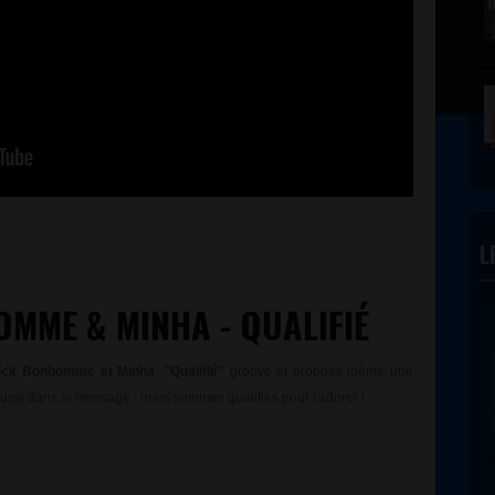
L
MME & MINHA - QUALIFIÉ
rick Bonhomme et Minha
.
"Qualifié"
groove et propose même une
 aussi dans le message : nous sommes qualifiés pour l'adorer !