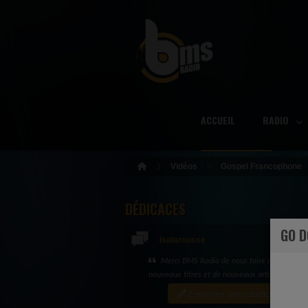
ACCUEIL
RADIO
Vidéos
Gospel Francophone
DÉDICACES
GO 
Isalarousse
Spéciale dédicace à Evelyne et Juliano... e
merci
Envoyer une dédicace