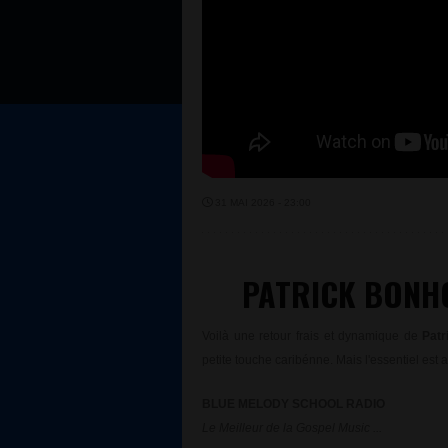
31 MAI 2026 - 23:00
PATRICK BONHO
Voilà une retour frais et dynamique de
Pat
petite touche caribénne. Mais l'essentiel est
BLUE MELODY SCHOOL RADIO
Le Meilleur de la Gospel Music ...