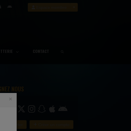
Espace membre
ETTERIE
CONTACT
GNEZ NOUS
×
e connecter
Créer un compte