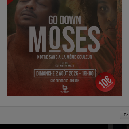
D
E & MINHA - QUALIFIÉ
0
Fe