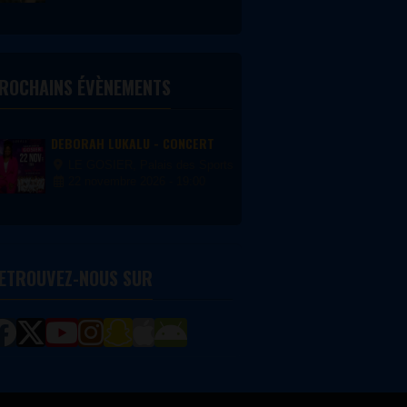
malesuada fermentum massa, nec
convallis nisi ornare quis. Proin
non blandit dolor, vel accumsan
velit. Aliquam eget risus
interdum...
ROCHAINS ÉVÈNEMENTS
DEBORAH LUKALU - CONCERT
LE GOSIER, Palais des Sports du Gosier
22 novembre 2026 - 19:00
ETROUVEZ-NOUS SUR