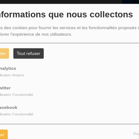
C
nformations que nous collectons
L
n
ns des cookies pour fournir les services et les fonctionnalités proposés s
iorer l'expérience de nos utilisateurs.
D
ter
Tout refuser
z être connecté pour commenter
nalytics
CONNECTER
INSCRIPTION
ilisation: Analyse
witter
ilisation: Fonctionnalité
acebook
ilisation: Fonctionnalité
Pro
er