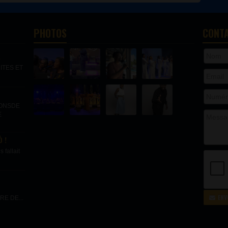
PHOTOS
CONT
.
ITES ET
IONSDE
E
 !
fallait
ENV
E DE...