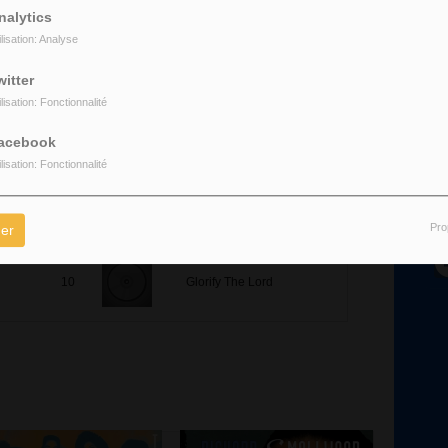
nalytics
Total Praise (with Vision) -
ilisation: Analyse
7
Live
witter
ilisation: Fonctionnalité
8
Praise
acebook
ilisation: Fonctionnalité
R
9
Great Is Thy Faithfulness
Pro
er
10
Glorify The Lord