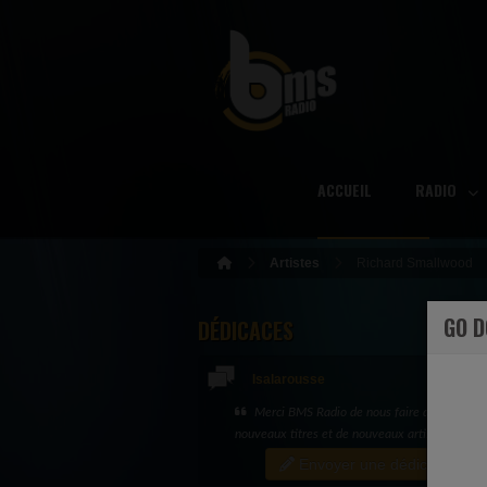
ACCUEIL
RADIO
Artistes
Richard Smallwood
GO 
DÉDICACES
Isalarousse
Merci BMS Radio de nous faire découvrir d
nouveaux titres et de nouveaux artistes
Envoyer une dédicace