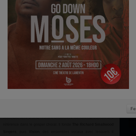
D
OOD
0
Richard Smallwood est l’un des plus grands compositeurs et
pianistes de gospel de son époque
, reconnu pour son style
élégant, profondément spirituel et musicalement raffiné. Né le 30
novembre 1948 à Atlanta (Géorgie), il grandit dans une famille
croyante et mélomane. Très tôt, il développe un amour pour la
musique classique, qu’il mêlera brillamment au gospel traditionnel
pour créer une signature sonore unique.
Fe
Formé au prestigieux Howard University, où il étudie la musique
classique et le chant, Richard Smallwood devient rapidement une
référence dans le gospel choral. Il fonde
The Richard Smallwood
Singers
, puis
Vision
, des ensembles vocaux avec lesquels il