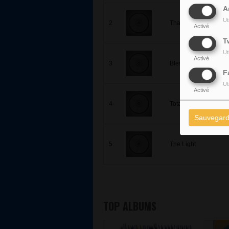
A
Ut
2
Thank You
Activé
T
Ut
Activé
3
Bless The Lord
F
Ut
Activé
4
Total Praise
Sauvegard
5
The Light
TOP ALBUMS