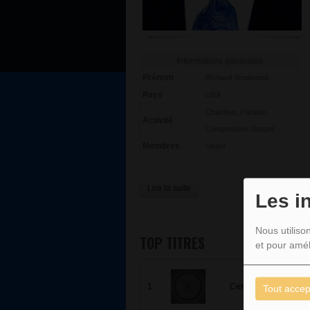
Informations générales
Prénom
Richard Smalwood
Pays
USA
Chanteur, Pianiste,
Activité
Compositeur Gospel
Membres
Vision
Lire la suite
Les i
Nous utiliso
TOP TITRES
et pour amél
1
Center of My Joy
Tout accep