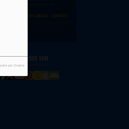
DEBORAH LUKALU - CONCERT
LE GOSIER, Palais des Sports du Gosier
22 novembre 2026 - 19:00
ETROUVEZ-NOUS SUR
pulsé par Orejime