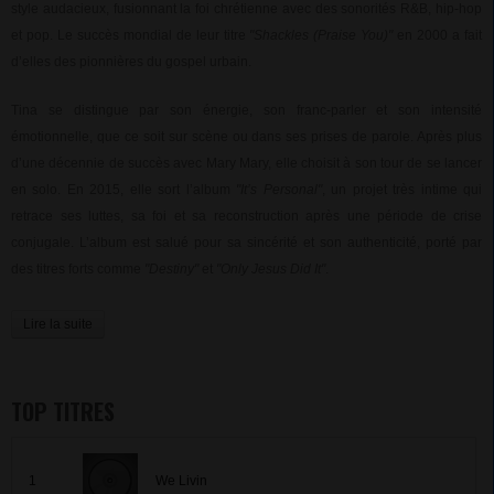
style audacieux, fusionnant la foi chrétienne avec des sonorités R&B, hip-hop
et pop. Le succès mondial de leur titre
"Shackles (Praise You)"
en 2000 a fait
d’elles des pionnières du gospel urbain.
Tina se distingue par son énergie, son franc-parler et son intensité
émotionnelle, que ce soit sur scène ou dans ses prises de parole. Après plus
d’une décennie de succès avec Mary Mary, elle choisit à son tour de se lancer
en solo. En 2015, elle sort l’album
"It’s Personal"
, un projet très intime qui
retrace ses luttes, sa foi et sa reconstruction après une période de crise
conjugale. L’album est salué pour sa sincérité et son authenticité, porté par
des titres forts comme
"Destiny"
et
"Only Jesus Did It"
.
Lire la suite
TOP TITRES
1
We Livin