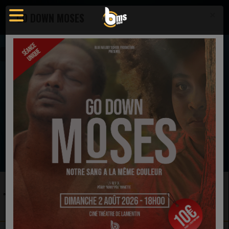
×
GO DOWN MOSES
Artistes
Tina Campbell
EN CE MOMENT
Patrick Bonhomme & Minha &
Laelle
LES CLOUS (feat. Sabrina Alexandre)
Ecoutez maintenant
TINA CAMPBELL