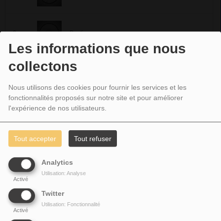
2
Destiny
Les informations que nous
collectons
3
Pray for Me
Nous utilisons des cookies pour fournir les services et les
fonctionnalités proposés sur notre site et pour améliorer
l'expérience de nos utilisateurs.
4
Thank You Lord
Tout accepter
Tout refuser
5
Too Hard Not To
Analytics
Utilisation: Analyse
Activé
6
Love Love Love
Twitter
Utilisation: Fonctionnalité
Activé